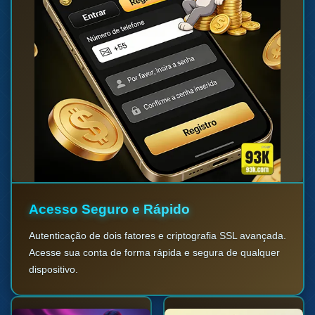
Acesso Seguro e Rápido
Autenticação de dois fatores e criptografia SSL avançada.
Acesse sua conta de forma rápida e segura de qualquer
dispositivo.