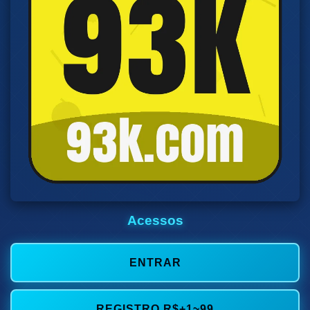
Acessos
ENTRAR
REGISTRO R$+1~99