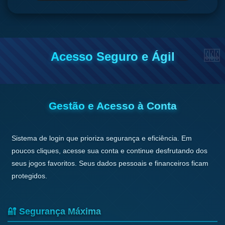
Acesso Seguro e Ágil
Gestão e Acesso à Conta
Sistema de login que prioriza segurança e eficiência. Em
poucos cliques, acesse sua conta e continue desfrutando dos
seus jogos favoritos. Seus dados pessoais e financeiros ficam
protegidos.
🔐 Segurança Máxima